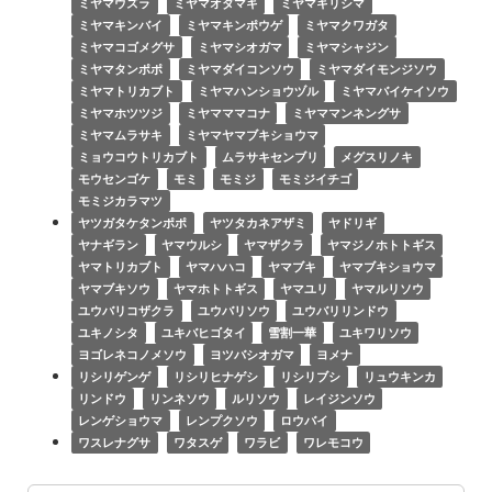
ミヤマウズラ
ミヤマオダマキ
ミヤマキリシマ
ミヤマキンバイ
ミヤマキンポウゲ
ミヤマクワガタ
ミヤマコゴメグサ
ミヤマシオガマ
ミヤマシャジン
ミヤマタンポポ
ミヤマダイコンソウ
ミヤマダイモンジソウ
ミヤマトリカブト
ミヤマハンショウヅル
ミヤマバイケイソウ
ミヤマホツツジ
ミヤマママコナ
ミヤママンネングサ
ミヤマムラサキ
ミヤマヤマブキショウマ
ミョウコウトリカブト
ムラサキセンブリ
メグスリノキ
モウセンゴケ
モミ
モミジ
モミジイチゴ
モミジカラマツ
ヤツガタケタンポポ
ヤツタカネアザミ
ヤドリギ
ヤナギラン
ヤマウルシ
ヤマザクラ
ヤマジノホトトギス
ヤマトリカブト
ヤマハハコ
ヤマブキ
ヤマブキショウマ
ヤマブキソウ
ヤマホトトギス
ヤマユリ
ヤマルリソウ
ユウバリコザクラ
ユウバリソウ
ユウバリリンドウ
ユキノシタ
ユキバヒゴタイ
雪割一華
ユキワリソウ
ヨゴレネコノメソウ
ヨツバシオガマ
ヨメナ
リシリゲンゲ
リシリヒナゲシ
リシリブシ
リュウキンカ
リンドウ
リンネソウ
ルリソウ
レイジンソウ
レンゲショウマ
レンプクソウ
ロウバイ
ワスレナグサ
ワタスゲ
ワラビ
ワレモコウ