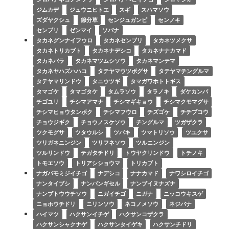
ジムカデ
ジュウニヒトエ
スギ
スハマソウ
ズダヤクシュ
節分草
センジュガンピ
センノキ
センブリ
ゼンマイ
ソバナ
タカネグンナイフウロ
タカネセンブリ
タカネツメクサ
タカネトリカブト
タカネナデシコ
タカネナナカマド
タカネバラ
タカネマツムシソウ
タカネマンテマ
タカネヤハズハハコ
タテヤマウツボグサ
タテヤマチングルマ
タテヤマリンドウ
タニウツギ
タマガワホトトギス
タマゴケ
タマゴタケ
タムラソウ
タラノキ
ダケカンバ
チゴユリ
チシマアマナ
チシマギキョウ
チシマクモマグサ
チシマヒョウタンボク
チシマフウロ
チズゴケ
チチブコウ
チョウジギク
チョウノスケソウ
チングルマ
ツガザクラ
ツクモグサ
ツタウルシ
ツバキ
ツマトリソウ
ツユクサ
ツリガネニンジン
ツリフネソウ
ツルニンジン
ツルリンドウ
テガタチドリ
トウヤクリンドウ
トチノキ
トモエソウ
トリアシショウマ
トリカブト
ナガバモミジイチゴ
ナデシコ
ナナカマド
ナワシロイチゴ
ナンタイブシ
ナンバンギセル
ナンブイヌナズナ
ナンブトウウチソウ
ニガイチゴ
ニガナ
ニッコウキスゲ
ニョホウチドリ
ニリンソウ
ネコノメソウ
ネジバナ
ハイマツ
ハクサンイチゲ
ハクサンコザクラ
ハクサンシャクナゲ
ハクサンタイゲキ
ハクサンチドリ