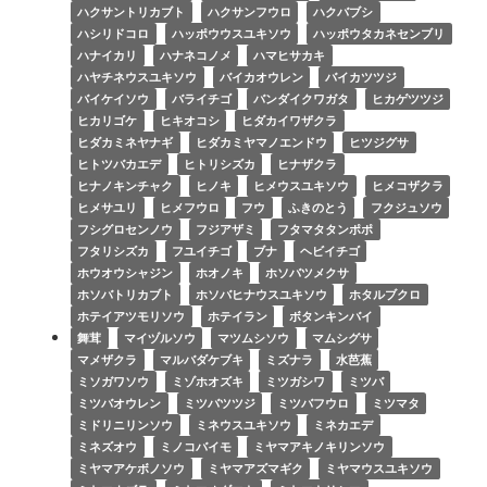
ハクサントリカブト
ハクサンフウロ
ハクバブシ
ハシリドコロ
ハッポウウスユキソウ
ハッポウタカネセンブリ
ハナイカリ
ハナネコノメ
ハマヒサカキ
ハヤチネウスユキソウ
バイカオウレン
バイカツツジ
バイケイソウ
バライチゴ
バンダイクワガタ
ヒカゲツツジ
ヒカリゴケ
ヒキオコシ
ヒダカイワザクラ
ヒダカミネヤナギ
ヒダカミヤマノエンドウ
ヒツジグサ
ヒトツバカエデ
ヒトリシズカ
ヒナザクラ
ヒナノキンチャク
ヒノキ
ヒメウスユキソウ
ヒメコザクラ
ヒメサユリ
ヒメフウロ
フウ
ふきのとう
フクジュソウ
フシグロセンノウ
フジアザミ
フタマタタンポポ
フタリシズカ
フユイチゴ
ブナ
ヘビイチゴ
ホウオウシャジン
ホオノキ
ホソバツメクサ
ホソバトリカブト
ホソバヒナウスユキソウ
ホタルブクロ
ホテイアツモリソウ
ホテイラン
ボタンキンバイ
舞茸
マイヅルソウ
マツムシソウ
マムシグサ
マメザクラ
マルバダケブキ
ミズナラ
水芭蕉
ミソガワソウ
ミゾホオズキ
ミツガシワ
ミツバ
ミツバオウレン
ミツバツツジ
ミツバフウロ
ミツマタ
ミドリニリンソウ
ミネウスユキソウ
ミネカエデ
ミネズオウ
ミノコバイモ
ミヤマアキノキリンソウ
ミヤマアケボノソウ
ミヤマアズマギク
ミヤマウスユキソウ