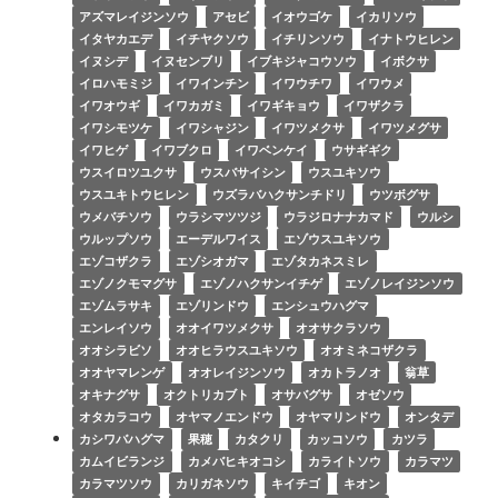
アズマレイジンソウ
アセビ
イオウゴケ
イカリソウ
イタヤカエデ
イチヤクソウ
イチリンソウ
イナトウヒレン
イヌシデ
イヌセンブリ
イブキジャコウソウ
イボクサ
イロハモミジ
イワインチン
イワウチワ
イワウメ
イワオウギ
イワカガミ
イワギキョウ
イワザクラ
イワシモツケ
イワシャジン
イワツメクサ
イワツメグサ
イワヒゲ
イワブクロ
イワベンケイ
ウサギギク
ウスイロツユクサ
ウスバサイシン
ウスユキソウ
ウスユキトウヒレン
ウズラバハクサンチドリ
ウツボグサ
ウメバチソウ
ウラシマツツジ
ウラジロナナカマド
ウルシ
ウルップソウ
エーデルワイス
エゾウスユキソウ
エゾコザクラ
エゾシオガマ
エゾタカネスミレ
エゾノクモマグサ
エゾノハクサンイチゲ
エゾノレイジンソウ
エゾムラサキ
エゾリンドウ
エンシュウハグマ
エンレイソウ
オオイワツメクサ
オオサクラソウ
オオシラビソ
オオヒラウスユキソウ
オオミネコザクラ
オオヤマレンゲ
オオレイジンソウ
オカトラノオ
翁草
オキナグサ
オクトリカブト
オサバグサ
オゼソウ
オタカラコウ
オヤマノエンドウ
オヤマリンドウ
オンタデ
カシワバハグマ
果穂
カタクリ
カッコソウ
カツラ
カムイビランジ
カメバヒキオコシ
カライトソウ
カラマツ
カラマツソウ
カリガネソウ
キイチゴ
キオン