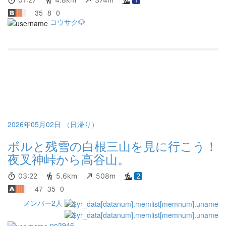
35
8
0
コウサク🐶
2026年05月02日 （日帰り）
ポルと残雪の白根三山を見に行こう！
夜叉神峠から高谷山。
03:22
5.6km
508m
2
47
35
0
メンバー2人
no3946