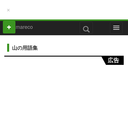
×
M
e
n
u
山の用語集
広告