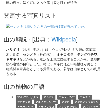
幹の樹皮に深く縦に入った筋（裂け目）が特徴
関連する写真リスト
山の解説
- [出典：
Wikipedia
]
ハリギリ
（針桐、学名: ）は、ウコギ科ハリギリ属の落葉高
木。別名、
センノキ
（栓の木）、
ミヤコダラ
、
テングウチワ
、
ヤマギリ
などがある。肥沃な土地に自生することから、農地開
墾の適地の目印とした。材はケヤキに似た年輪模様が美しく、
建築材や家具材としても貴重である。若芽は山菜としての利用
もある。
山の植物の用語
アオノツガザクラ
アカバナ
アカメガシワ
アカモノ
アカヤシオ
アキノキリンソウ
アケビ
アケボノシュスラン
アケボノソウ
アサマフウロ
アシタカツツジ
アズマイチゲ