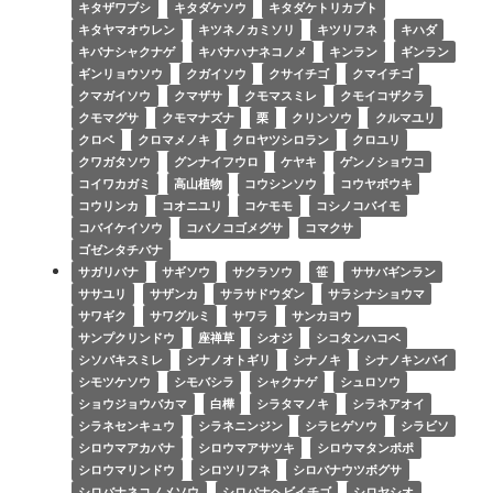
キタザワブシ
キタダケソウ
キタダケトリカブト
キタヤマオウレン
キツネノカミソリ
キツリフネ
キハダ
キバナシャクナゲ
キバナハナネコノメ
キンラン
ギンラン
ギンリョウソウ
クガイソウ
クサイチゴ
クマイチゴ
クマガイソウ
クマザサ
クモマスミレ
クモイコザクラ
クモマグサ
クモマナズナ
栗
クリンソウ
クルマユリ
クロベ
クロマメノキ
クロヤツシロラン
クロユリ
クワガタソウ
グンナイフウロ
ケヤキ
ゲンノショウコ
コイワカガミ
高山植物
コウシンソウ
コウヤボウキ
コウリンカ
コオニユリ
コケモモ
コシノコバイモ
コバイケイソウ
コバノコゴメグサ
コマクサ
ゴゼンタチバナ
サガリバナ
サギソウ
サクラソウ
笹
ササバギンラン
ササユリ
サザンカ
サラサドウダン
サラシナショウマ
サワギク
サワグルミ
サワラ
サンカヨウ
サンプクリンドウ
座禅草
シオジ
シコタンハコベ
シソバキスミレ
シナノオトギリ
シナノキ
シナノキンバイ
シモツケソウ
シモバシラ
シャクナゲ
シュロソウ
ショウジョウバカマ
白樺
シラタマノキ
シラネアオイ
シラネセンキュウ
シラネニンジン
シラヒゲソウ
シラビソ
シロウマアカバナ
シロウマアサツキ
シロウマタンポポ
シロウマリンドウ
シロツリフネ
シロバナウツボグサ
シロバナネコノメソウ
シロバナヘビイチゴ
シロヤシオ