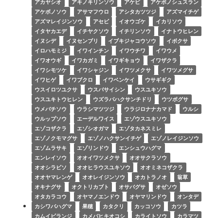
アカヤシオ
アキノキリンソウ
アケビ
アケボノシュスラン
アケボノソウ
アサマフウロ
アシタカツツジ
アズマイチゲ
アズマレイジンソウ
アセビ
イオウゴケ
イカリソウ
イタヤカエデ
イチヤクソウ
イチリンソウ
イナトウヒレン
イヌシデ
イヌセンブリ
イブキジャコウソウ
イボクサ
イロハモミジ
イワインチン
イワウチワ
イワウメ
イワオウギ
イワカガミ
イワギキョウ
イワザクラ
イワシモツケ
イワシャジン
イワツメクサ
イワツメグサ
イワヒゲ
イワブクロ
イワベンケイ
ウサギギク
ウスイロツユクサ
ウスバサイシン
ウスユキソウ
ウスユキトウヒレン
ウズラバハクサンチドリ
ウツボグサ
ウメバチソウ
ウラシマツツジ
ウラジロナナカマド
ウルシ
ウルップソウ
エーデルワイス
エゾウスユキソウ
エゾコザクラ
エゾシオガマ
エゾタカネスミレ
エゾノクモマグサ
エゾノハクサンイチゲ
エゾノレイジンソウ
エゾムラサキ
エゾリンドウ
エンシュウハグマ
エンレイソウ
オオイワツメクサ
オオサクラソウ
オオシラビソ
オオヒラウスユキソウ
オオミネコザクラ
オオヤマレンゲ
オオレイジンソウ
オカトラノオ
翁草
オキナグサ
オクトリカブト
オサバグサ
オゼソウ
オタカラコウ
オヤマノエンドウ
オヤマリンドウ
オンタデ
カシワバハグマ
果穂
カタクリ
カッコソウ
カツラ
カムイビランジ
カメバヒキオコシ
カライトソウ
カラマツ