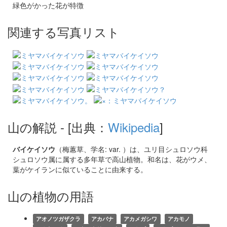
緑色がかった花が特徴
関連する写真リスト
山の解説
- [出典：
Wikipedia
]
バイケイソウ
（梅蕙草、学名: var. ）は、ユリ目シュロソウ科
シュロソウ属に属する多年草で高山植物。和名は、花がウメ、
葉がケイランに似ていることに由来する
。
山の植物の用語
アオノツガザクラ
アカバナ
アカメガシワ
アカモノ