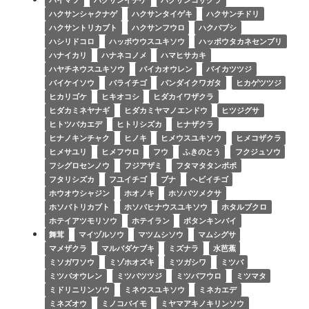
ハクサンシャクナゲ
ハクサンタイゲキ
ハクサンチドリ
ハクサントリカブト
ハクサンフウロ
ハクバブシ
ハシリドコロ
ハッポウウスユキソウ
ハッポウタカネセンブリ
ハナイカリ
ハナネコノメ
ハマヒサカキ
ハヤチネウスユキソウ
バイカオウレン
バイカツツジ
バイケイソウ
バライチゴ
バンダイクワガタ
ヒカゲツツジ
ヒカリゴケ
ヒキオコシ
ヒダカイワザクラ
ヒダカミネヤナギ
ヒダカミヤマノエンドウ
ヒツジグサ
ヒトツバカエデ
ヒトリシズカ
ヒナザクラ
ヒナノキンチャク
ヒノキ
ヒメウスユキソウ
ヒメコザクラ
ヒメサユリ
ヒメフウロ
フウ
ふきのとう
フクジュソウ
フシグロセンノウ
フジアザミ
フタマタタンポポ
フタリシズカ
フユイチゴ
ブナ
ヘビイチゴ
ホウオウシャジン
ホオノキ
ホソバツメクサ
ホソバトリカブト
ホソバヒナウスユキソウ
ホタルブクロ
ホテイアツモリソウ
ホテイラン
ボタンキンバイ
舞茸
マイヅルソウ
マツムシソウ
マムシグサ
マメザクラ
マルバダケブキ
ミズナラ
水芭蕉
ミソガワソウ
ミゾホオズキ
ミツガシワ
ミツバ
ミツバオウレン
ミツバツツジ
ミツバフウロ
ミツマタ
ミドリニリンソウ
ミネウスユキソウ
ミネカエデ
ミネズオウ
ミノコバイモ
ミヤマアキノキリンソウ