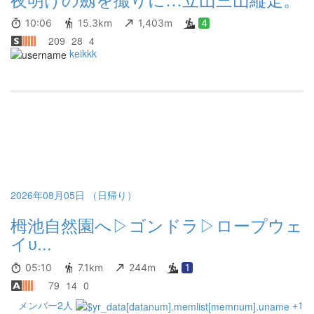
10:06
15.3km
1,403m
4
209
28
4
keikkk
2026年08月05日 （日帰り）
栂池自然園へ▷ゴンドラ▷ロープウェ
イυ...
05:10
7.1km
244m
1
79
14
0
メンバー2人
+1