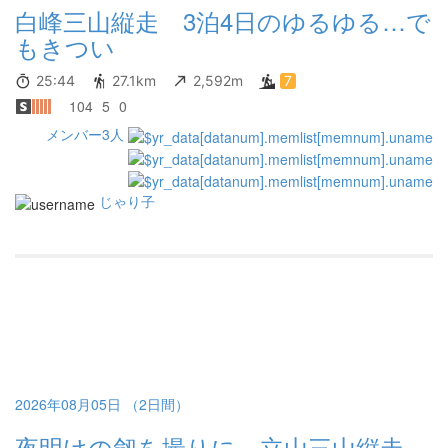
白峰三山縦走 3泊4日のゆるゆる…で
もきつい
25:44
27.1km
2,592m
7
104
5
0
メンバー3人
じゃり子
2026年08月05日 （2日間）
夜明けの劔を撮りに…立山三山縦走。