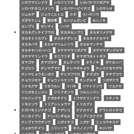
シロウマリンドウ
シロツリフネ
シロバナウツボグサ
シロバナネコノメソウ
シロバナヘビイチゴ
シロヤシオ
ジムカデ
ジュウニヒトエ
スギ
スハマソウ
ズダヤクシュ
節分草
センジュガンピ
センノキ
センブリ
ゼンマイ
ソバナ
タカネグンナイフウロ
タカネセンブリ
タカネツメクサ
タカネトリカブト
タカネナデシコ
タカネナナカマド
タカネバラ
タカネマツムシソウ
タカネマンテマ
タカネヤハズハハコ
タテヤマウツボグサ
タテヤマチングルマ
タテヤマリンドウ
タニウツギ
タマガワホトトギス
タマゴケ
タマゴタケ
タムラソウ
タラノキ
ダケカンバ
チゴユリ
チシマアマナ
チシマギキョウ
チシマクモマグサ
チシマヒョウタンボク
チシマフウロ
チズゴケ
チチブコウ
チョウジギク
チョウノスケソウ
チングルマ
ツガザクラ
ツクモグサ
ツタウルシ
ツバキ
ツマトリソウ
ツユクサ
ツリガネニンジン
ツリフネソウ
ツルニンジン
ツルリンドウ
テガタチドリ
トウヤクリンドウ
トチノキ
トモエソウ
トリアシショウマ
トリカブト
ナガバモミジイチゴ
ナデシコ
ナナカマド
ナワシロイチゴ
ナンタイブシ
ナンバンギセル
ナンブイヌナズナ
ナンブトウウチソウ
ニガイチゴ
ニガナ
ニッコウキスゲ
ニョホウチドリ
ニリンソウ
ネコノメソウ
ネジバナ
ハイマツ
ハクサンイチゲ
ハクサンコザクラ