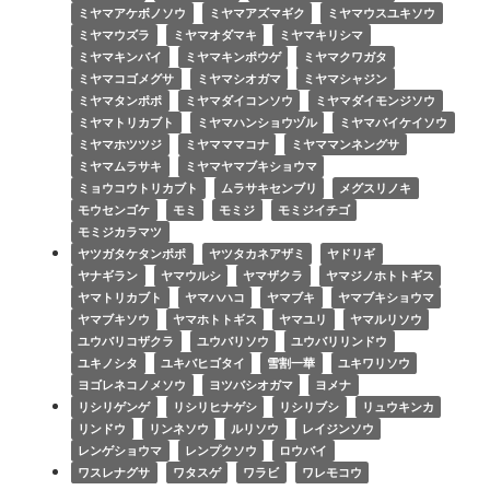
ミヤマアケボノソウ
ミヤマアズマギク
ミヤマウスユキソウ
ミヤマウズラ
ミヤマオダマキ
ミヤマキリシマ
ミヤマキンバイ
ミヤマキンポウゲ
ミヤマクワガタ
ミヤマコゴメグサ
ミヤマシオガマ
ミヤマシャジン
ミヤマタンポポ
ミヤマダイコンソウ
ミヤマダイモンジソウ
ミヤマトリカブト
ミヤマハンショウヅル
ミヤマバイケイソウ
ミヤマホツツジ
ミヤマママコナ
ミヤママンネングサ
ミヤマムラサキ
ミヤマヤマブキショウマ
ミョウコウトリカブト
ムラサキセンブリ
メグスリノキ
モウセンゴケ
モミ
モミジ
モミジイチゴ
モミジカラマツ
ヤツガタケタンポポ
ヤツタカネアザミ
ヤドリギ
ヤナギラン
ヤマウルシ
ヤマザクラ
ヤマジノホトトギス
ヤマトリカブト
ヤマハハコ
ヤマブキ
ヤマブキショウマ
ヤマブキソウ
ヤマホトトギス
ヤマユリ
ヤマルリソウ
ユウバリコザクラ
ユウバリソウ
ユウバリリンドウ
ユキノシタ
ユキバヒゴタイ
雪割一華
ユキワリソウ
ヨゴレネコノメソウ
ヨツバシオガマ
ヨメナ
リシリゲンゲ
リシリヒナゲシ
リシリブシ
リュウキンカ
リンドウ
リンネソウ
ルリソウ
レイジンソウ
レンゲショウマ
レンプクソウ
ロウバイ
ワスレナグサ
ワタスゲ
ワラビ
ワレモコウ