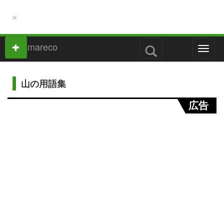
×
M
e
n
u
山の用語集
広告