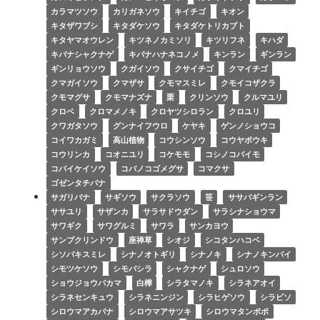
カラマツソウ
カリガネソウ
キイチゴ
キオン
キタザワブシ
キタダケソウ
キタダケトリカブト
キタヤマオウレン
キツネノカミソリ
キツリフネ
キハダ
キバナシャクナゲ
キバナハナネコノメ
キンラン
ギンラン
ギンリョウソウ
クガイソウ
クサイチゴ
クマイチゴ
クマガイソウ
クマザサ
クモマスミレ
クモイコザクラ
クモマグサ
クモマナズナ
栗
クリンソウ
クルマユリ
クロベ
クロマメノキ
クロヤツシロラン
クロユリ
クワガタソウ
グンナイフウロ
ケヤキ
ゲンノショウコ
コイワカガミ
高山植物
コウシンソウ
コウヤボウキ
コウリンカ
コオニユリ
コケモモ
コシノコバイモ
コバイケイソウ
コバノコゴメグサ
コマクサ
ゴゼンタチバナ
サガリバナ
サギソウ
サクラソウ
笹
ササバギンラン
ササユリ
サザンカ
サラサドウダン
サラシナショウマ
サワギク
サワグルミ
サワラ
サンカヨウ
サンプクリンドウ
座禅草
シオジ
シコタンハコベ
シソバキスミレ
シナノオトギリ
シナノキ
シナノキンバイ
シモツケソウ
シモバシラ
シャクナゲ
シュロソウ
ショウジョウバカマ
白樺
シラタマノキ
シラネアオイ
シラネセンキュウ
シラネニンジン
シラヒゲソウ
シラビソ
シロウマアカバナ
シロウマアサツキ
シロウマタンポポ