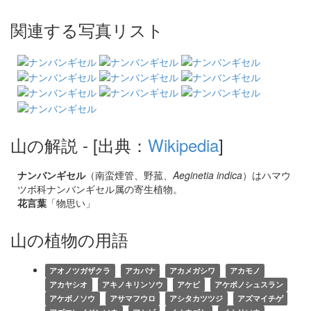
関連する写真リスト
山の解説
- [出典：
Wikipedia
]
ナンバンギセル
（南蛮煙管、野菰、
Aeginetia indica
）はハマウ
ツボ科ナンバンギセル属の寄生植物。
花言葉
「物思い」
山の植物の用語
アオノツガザクラ
アカバナ
アカメガシワ
アカモノ
アカヤシオ
アキノキリンソウ
アケビ
アケボノシュスラン
アケボノソウ
アサマフウロ
アシタカツツジ
アズマイチゲ