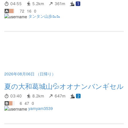
04:55
5.2km
361m
1
72
16
0
タンタン山歩🥾🥾
2026年08月06日 （日帰り）
夏の大和葛城山💦オオナンバンギセル
03:40
8.2km
647m
2
6
47
0
yamyam3539