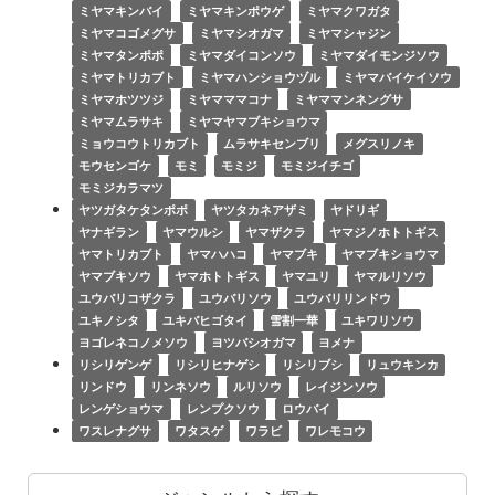
ミヤマキンバイ
ミヤマキンポウゲ
ミヤマクワガタ
ミヤマコゴメグサ
ミヤマシオガマ
ミヤマシャジン
ミヤマタンポポ
ミヤマダイコンソウ
ミヤマダイモンジソウ
ミヤマトリカブト
ミヤマハンショウヅル
ミヤマバイケイソウ
ミヤマホツツジ
ミヤマママコナ
ミヤママンネングサ
ミヤマムラサキ
ミヤマヤマブキショウマ
ミョウコウトリカブト
ムラサキセンブリ
メグスリノキ
モウセンゴケ
モミ
モミジ
モミジイチゴ
モミジカラマツ
ヤツガタケタンポポ
ヤツタカネアザミ
ヤドリギ
ヤナギラン
ヤマウルシ
ヤマザクラ
ヤマジノホトトギス
ヤマトリカブト
ヤマハハコ
ヤマブキ
ヤマブキショウマ
ヤマブキソウ
ヤマホトトギス
ヤマユリ
ヤマルリソウ
ユウバリコザクラ
ユウバリソウ
ユウバリリンドウ
ユキノシタ
ユキバヒゴタイ
雪割一華
ユキワリソウ
ヨゴレネコノメソウ
ヨツバシオガマ
ヨメナ
リシリゲンゲ
リシリヒナゲシ
リシリブシ
リュウキンカ
リンドウ
リンネソウ
ルリソウ
レイジンソウ
レンゲショウマ
レンプクソウ
ロウバイ
ワスレナグサ
ワタスゲ
ワラビ
ワレモコウ