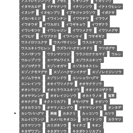
アズマレイジンソウ
アセビ
イオウゴケ
イカリソウ
イタヤカエデ
イチヤクソウ
イチリンソウ
イナトウヒレン
イヌシデ
イヌセンブリ
イブキジャコウソウ
イボクサ
イロハモミジ
イワインチン
イワウチワ
イワウメ
イワオウギ
イワカガミ
イワギキョウ
イワザクラ
イワシモツケ
イワシャジン
イワツメクサ
イワツメグサ
イワヒゲ
イワブクロ
イワベンケイ
ウサギギク
ウスイロツユクサ
ウスバサイシン
ウスユキソウ
ウスユキトウヒレン
ウズラバハクサンチドリ
ウツボグサ
ウメバチソウ
ウラシマツツジ
ウラジロナナカマド
ウルシ
ウルップソウ
エーデルワイス
エゾウスユキソウ
エゾコザクラ
エゾシオガマ
エゾタカネスミレ
エゾノクモマグサ
エゾノハクサンイチゲ
エゾノレイジンソウ
エゾムラサキ
エゾリンドウ
エンシュウハグマ
エンレイソウ
オオイワツメクサ
オオサクラソウ
オオシラビソ
オオヒラウスユキソウ
オオミネコザクラ
オオヤマレンゲ
オオレイジンソウ
オカトラノオ
翁草
オキナグサ
オクトリカブト
オサバグサ
オゼソウ
オタカラコウ
オヤマノエンドウ
オヤマリンドウ
オンタデ
カシワバハグマ
果穂
カタクリ
カッコソウ
カツラ
カムイビランジ
カメバヒキオコシ
カライトソウ
カラマツ
カラマツソウ
カリガネソウ
キイチゴ
キオン
キタザワブシ
キタダケソウ
キタダケトリカブト