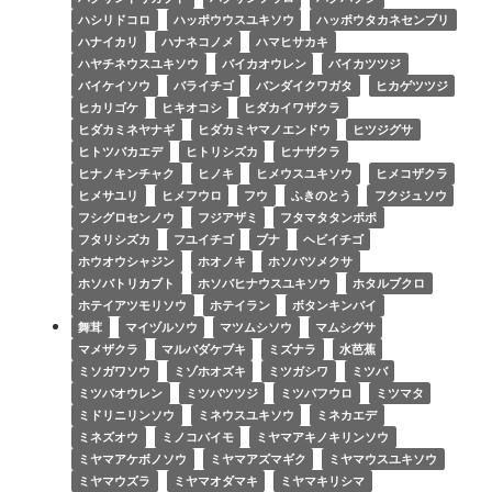
ハシリドコロ
ハッポウウスユキソウ
ハッポウタカネセンブリ
ハナイカリ
ハナネコノメ
ハマヒサカキ
ハヤチネウスユキソウ
バイカオウレン
バイカツツジ
バイケイソウ
バライチゴ
バンダイクワガタ
ヒカゲツツジ
ヒカリゴケ
ヒキオコシ
ヒダカイワザクラ
ヒダカミネヤナギ
ヒダカミヤマノエンドウ
ヒツジグサ
ヒトツバカエデ
ヒトリシズカ
ヒナザクラ
ヒナノキンチャク
ヒノキ
ヒメウスユキソウ
ヒメコザクラ
ヒメサユリ
ヒメフウロ
フウ
ふきのとう
フクジュソウ
フシグロセンノウ
フジアザミ
フタマタタンポポ
フタリシズカ
フユイチゴ
ブナ
ヘビイチゴ
ホウオウシャジン
ホオノキ
ホソバツメクサ
ホソバトリカブト
ホソバヒナウスユキソウ
ホタルブクロ
ホテイアツモリソウ
ホテイラン
ボタンキンバイ
舞茸
マイヅルソウ
マツムシソウ
マムシグサ
マメザクラ
マルバダケブキ
ミズナラ
水芭蕉
ミソガワソウ
ミゾホオズキ
ミツガシワ
ミツバ
ミツバオウレン
ミツバツツジ
ミツバフウロ
ミツマタ
ミドリニリンソウ
ミネウスユキソウ
ミネカエデ
ミネズオウ
ミノコバイモ
ミヤマアキノキリンソウ
ミヤマアケボノソウ
ミヤマアズマギク
ミヤマウスユキソウ
ミヤマウズラ
ミヤマオダマキ
ミヤマキリシマ