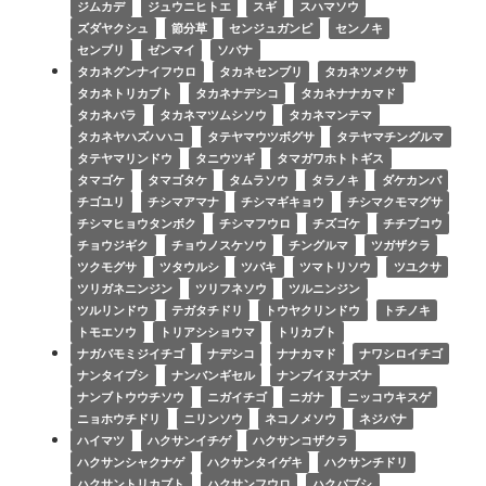
ジムカデ
ジュウニヒトエ
スギ
スハマソウ
ズダヤクシュ
節分草
センジュガンピ
センノキ
センブリ
ゼンマイ
ソバナ
タカネグンナイフウロ
タカネセンブリ
タカネツメクサ
タカネトリカブト
タカネナデシコ
タカネナナカマド
タカネバラ
タカネマツムシソウ
タカネマンテマ
タカネヤハズハハコ
タテヤマウツボグサ
タテヤマチングルマ
タテヤマリンドウ
タニウツギ
タマガワホトトギス
タマゴケ
タマゴタケ
タムラソウ
タラノキ
ダケカンバ
チゴユリ
チシマアマナ
チシマギキョウ
チシマクモマグサ
チシマヒョウタンボク
チシマフウロ
チズゴケ
チチブコウ
チョウジギク
チョウノスケソウ
チングルマ
ツガザクラ
ツクモグサ
ツタウルシ
ツバキ
ツマトリソウ
ツユクサ
ツリガネニンジン
ツリフネソウ
ツルニンジン
ツルリンドウ
テガタチドリ
トウヤクリンドウ
トチノキ
トモエソウ
トリアシショウマ
トリカブト
ナガバモミジイチゴ
ナデシコ
ナナカマド
ナワシロイチゴ
ナンタイブシ
ナンバンギセル
ナンブイヌナズナ
ナンブトウウチソウ
ニガイチゴ
ニガナ
ニッコウキスゲ
ニョホウチドリ
ニリンソウ
ネコノメソウ
ネジバナ
ハイマツ
ハクサンイチゲ
ハクサンコザクラ
ハクサンシャクナゲ
ハクサンタイゲキ
ハクサンチドリ
ハクサントリカブト
ハクサンフウロ
ハクバブシ