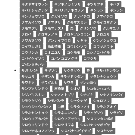
キタヤマオウレン
キツネノカミソリ
キツリフネ
キハダ
キバナシャクナゲ
キバナハナネコノメ
キンラン
ギンラン
ギンリョウソウ
クガイソウ
クサイチゴ
クマイチゴ
クマガイソウ
クマザサ
クモマスミレ
クモイコザクラ
クモマグサ
クモマナズナ
栗
クリンソウ
クルマユリ
クロベ
クロマメノキ
クロヤツシロラン
クロユリ
クワガタソウ
グンナイフウロ
ケヤキ
ゲンノショウコ
コイワカガミ
高山植物
コウシンソウ
コウヤボウキ
コウリンカ
コオニユリ
コケモモ
コシノコバイモ
コバイケイソウ
コバノコゴメグサ
コマクサ
ゴゼンタチバナ
サガリバナ
サギソウ
サクラソウ
笹
ササバギンラン
ササユリ
サザンカ
サラサドウダン
サラシナショウマ
サワギク
サワグルミ
サワラ
サンカヨウ
サンプクリンドウ
座禅草
シオジ
シコタンハコベ
シソバキスミレ
シナノオトギリ
シナノキ
シナノキンバイ
シモツケソウ
シモバシラ
シャクナゲ
シュロソウ
ショウジョウバカマ
白樺
シラタマノキ
シラネアオイ
シラネセンキュウ
シラネニンジン
シラヒゲソウ
シラビソ
シロウマアカバナ
シロウマアサツキ
シロウマタンポポ
シロウマリンドウ
シロツリフネ
シロバナウツボグサ
シロバナネコノメソウ
シロバナヘビイチゴ
シロヤシオ