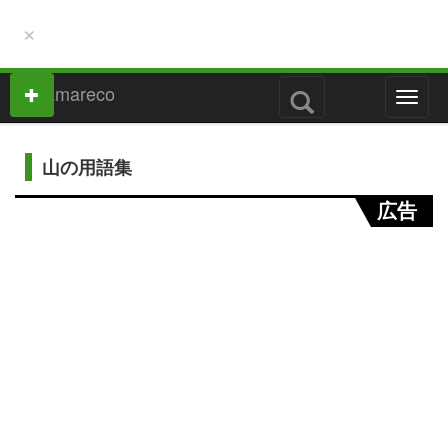
×
M
e
n
u
山の用語集
広告