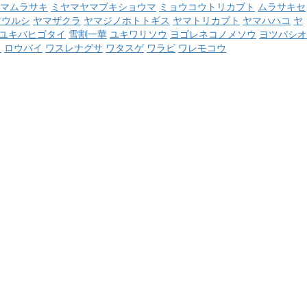
マムラサキ
ミヤマヤマブキショウマ
ミョウコウトリカブト
ムラサキセ
マウルシ
ヤマザクラ
ヤマジノホトトギス
ヤマトリカブト
ヤマハハコ
ヤ
ユキバヒゴタイ
雪割一華
ユキワリソウ
ヨゴレネコノメソウ
ヨツバシオ
ウ
ロウバイ
ワスレナグサ
ワタスゲ
ワラビ
ワレモコウ