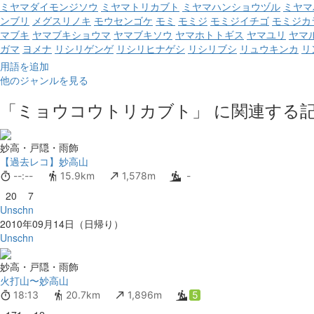
ミヤマダイモンジソウ
ミヤマトリカブト
ミヤマハンショウヅル
ミヤマ
ンブリ
メグスリノキ
モウセンゴケ
モミ
モミジ
モミジイチゴ
モミジカ
マブキ
ヤマブキショウマ
ヤマブキソウ
ヤマホトトギス
ヤマユリ
ヤマ
ガマ
ヨメナ
リシリゲンゲ
リシリヒナゲシ
リシリブシ
リュウキンカ
リ
用語を追加
他のジャンルを見る
「ミョウコウトリカブト」 に関連する記
妙高・戸隠・雨飾
【過去レコ】妙高山
--:--
15.9km
1,578m
-
20
7
Unschn
2010年09月14日（日帰り）
Unschn
妙高・戸隠・雨飾
火打山〜妙高山
18:13
20.7km
1,896m
5