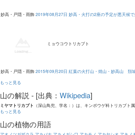
妙高・戸隠・雨飾
2019年08月27日 妙高・火打の2座の予定が悪天
ミョウコウトリカブト
妙高・戸隠・雨飾
2015年09月20日 紅葉の火打山・焼山・妙高山
もっと見る
山の解説 - [出典：
Wikipedia
]
ミヤマトリカブト
（深山鳥兜、学名：）は、キンポウゲ科トリカブト属
もっと見る
山の植物の用語
アオノツガザクラ
アカバナ
アカメガシワ
アカモノ
アカヤシオ
アキノ