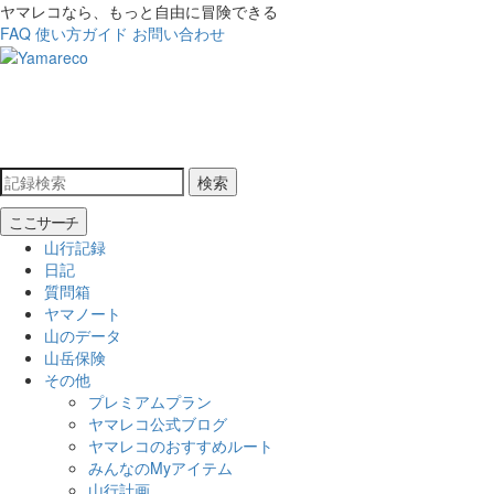
ヤマレコなら、もっと自由に冒険できる
FAQ
使い方ガイド
お問い合わせ
検索
ここサーチ
山行記録
日記
質問箱
ヤマノート
山のデータ
山岳保険
その他
プレミアムプラン
ヤマレコ公式ブログ
ヤマレコのおすすめルート
みんなのMyアイテム
山行計画