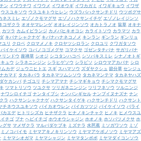
チン
イワウチワ
イワウメ
イワオウギ
イワカガミ
イワギキョウ
イワザ
ウスユキソウ
ウスユキトウヒレン
ウズラバハクサンチドリ
ウツボグサ
カネスミレ
エゾノクモマグサ
エゾノハクサンイチゲ
エゾノレイジンソ
ネコザクラ
オオヤマレンゲ
オオレイジンソウ
オカトラノオ
翁草
オキナ
ウ
カツラ
カムイビランジ
カメバヒキオコシ
カライトソウ
カラマツ
カラ
ダ
キバナシャクナゲ
キバナハナネコノメ
キンラン
ギンラン
ギンリョ
マユリ
クロベ
クロマメノキ
クロヤツシロラン
クロユリ
クワガタソウ
コバイケイソウ
コバノコゴメグサ
コマクサ
ゴゼンタチバナ
サガリバナ
クリンドウ
座禅草
シオジ
シコタンハコベ
シソバキスミレ
シナノオトギ
ンキュウ
シラネニンジン
シラヒゲソウ
シラビソ
シロウマアカバナ
シロ
ジムカデ
ジュウニヒトエ
スギ
スハマソウ
ズダヤクシュ
節分草
センジュ
ナカマド
タカネバラ
タカネマツムシソウ
タカネマンテマ
タカネヤハズ
ダケカンバ
チゴユリ
チシマアマナ
チシマギキョウ
チシマクモマグサ
キ
ツマトリソウ
ツユクサ
ツリガネニンジン
ツリフネソウ
ツルニンジ
ナワシロイチゴ
ナンタイブシ
ナンバンギセル
ナンブイヌナズナ
ナン
クラ
ハクサンシャクナゲ
ハクサンタイゲキ
ハクサンチドリ
ハクサント
ヤチネウスユキソウ
バイカオウレン
バイカツツジ
バイケイソウ
バライ
バカエデ
ヒトリシズカ
ヒナザクラ
ヒナノキンチャク
ヒノキ
ヒメウスユ
ユイチゴ
ブナ
ヘビイチゴ
ホウオウシャジン
ホオノキ
ホソバツメクサ
ホ
シグサ
マメザクラ
マルバダケブキ
ミズナラ
水芭蕉
ミソガワソウ
ミゾ
ミノコバイモ
ミヤマアキノキリンソウ
ミヤマアケボノソウ
ミヤマアズ
サ
ミヤマシオガマ
ミヤマシャジン
ミヤマタンポポ
ミヤマダイコンソウ