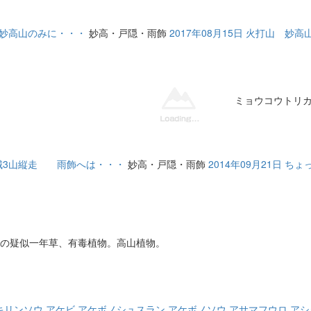
候で妙高山のみに・・・
妙高・戸隠・雨飾
2017年08月15日 火打山 妙
ミョウコウトリ
 頚城3山縦走 雨飾へは・・・
妙高・戸隠・雨飾
2014年09月21日 
の疑似一年草、有毒植物。高山植物。
キリンソウ
アケビ
アケボノシュスラン
アケボノソウ
アサマフウロ
アシ