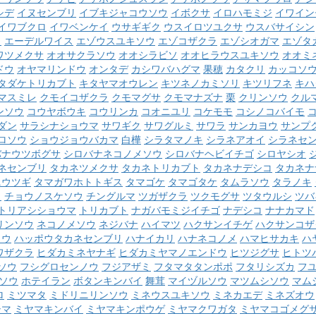
シデ
イヌセンブリ
イブキジャコウソウ
イボクサ
イロハモミジ
イワイン
イワブクロ
イワベンケイ
ウサギギク
ウスイロツユクサ
ウスバサイシン
ウ
エーデルワイス
エゾウスユキソウ
エゾコザクラ
エゾシオガマ
エゾタ
ワツメクサ
オオサクラソウ
オオシラビソ
オオヒラウスユキソウ
オオミ
ドウ
オヤマリンドウ
オンタデ
カシワバハグマ
果穂
カタクリ
カッコソ
タダケトリカブト
キタヤマオウレン
キツネノカミソリ
キツリフネ
キハ
マスミレ
クモイコザクラ
クモマグサ
クモマナズナ
栗
クリンソウ
クル
ンソウ
コウヤボウキ
コウリンカ
コオニユリ
コケモモ
コシノコバイモ
ダン
サラシナショウマ
サワギク
サワグルミ
サワラ
サンカヨウ
サンプ
ロソウ
ショウジョウバカマ
白樺
シラタマノキ
シラネアオイ
シラネセ
バナウツボグサ
シロバナネコノメソウ
シロバナヘビイチゴ
シロヤシオ
ネセンブリ
タカネツメクサ
タカネトリカブト
タカネナデシコ
タカネナ
ニウツギ
タマガワホトトギス
タマゴケ
タマゴタケ
タムラソウ
タラノキ
ク
チョウノスケソウ
チングルマ
ツガザクラ
ツクモグサ
ツタウルシ
ツバ
トリアシショウマ
トリカブト
ナガバモミジイチゴ
ナデシコ
ナナカマド
リンソウ
ネコノメソウ
ネジバナ
ハイマツ
ハクサンイチゲ
ハクサンコザ
ソウ
ハッポウタカネセンブリ
ハナイカリ
ハナネコノメ
ハマヒサカキ
ハ
ワザクラ
ヒダカミネヤナギ
ヒダカミヤマノエンドウ
ヒツジグサ
ヒトツ
ソウ
フシグロセンノウ
フジアザミ
フタマタタンポポ
フタリシズカ
フ
ソウ
ホテイラン
ボタンキンバイ
舞茸
マイヅルソウ
マツムシソウ
マム
ロ
ミツマタ
ミドリニリンソウ
ミネウスユキソウ
ミネカエデ
ミネズオウ
シマ
ミヤマキンバイ
ミヤマキンポウゲ
ミヤマクワガタ
ミヤマコゴメグ