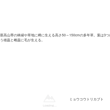
山帯の林縁や草地に稀に生える高さ50～150cmの多年草。葉は3つに浅
う雄蕊と雌蕊に毛が生える。
ミョウコウトリカブト