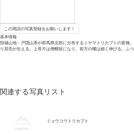
この用語の写真登録をお願いします！
基本情報
頚城山地・戸隠山系や群馬県北部に分布するミヤマトリカブトの変種。亜高
り屈毛が生える。上萼片は僧帽状になり、前方の嘴は細く伸びる。ふつ
関連する写真リスト
ミョウコウトリカブト