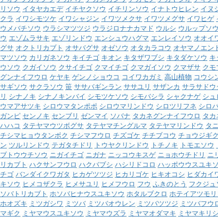
リソウ
イタヤカエデ
イチヤクソウ
イチリンソウ
イナトウヒレン
イヌ
クラ
イワシモツケ
イワシャジン
イワツメクサ
イワツメグサ
イワヒゲ
ウメバチソウ
ウラシマツツジ
ウラジロナナカマド
ウルシ
ウルップソ
ウ
エゾムラサキ
エゾリンドウ
エンシュウハグマ
エンレイソウ
オオイ
グサ
オクトリカブト
オサバグサ
オゼソウ
オタカラコウ
オヤマノエン
マツソウ
カリガネソウ
キイチゴ
キオン
キタザワブシ
キタダケソウ
キ
ウソウ
クガイソウ
クサイチゴ
クマイチゴ
クマガイソウ
クマザサ
クモ
グンナイフウロ
ケヤキ
ゲンノショウコ
コイワカガミ
高山植物
コウシ
サギソウ
サクラソウ
笹
ササバギンラン
ササユリ
サザンカ
サラサドウ
リ
シナノキ
シナノキンバイ
シモツケソウ
シモバシラ
シャクナゲ
シュ
ウマアサツキ
シロウマタンポポ
シロウマリンドウ
シロツリフネ
シロ
ガンピ
センノキ
センブリ
ゼンマイ
ソバナ
タカネグンナイフウロ
タカ
ハハコ
タテヤマウツボグサ
タテヤマチングルマ
タテヤマリンドウ
タ
チシマヒョウタンボク
チシマフウロ
チズゴケ
チチブコウ
チョウジギ
ン
ツルリンドウ
テガタチドリ
トウヤクリンドウ
トチノキ
トモエソウ
ブトウウチソウ
ニガイチゴ
ニガナ
ニッコウキスゲ
ニョホウチドリ
ニ
リカブト
ハクサンフウロ
ハクバブシ
ハシリドコロ
ハッポウウスユキ
チゴ
バンダイクワガタ
ヒカゲツツジ
ヒカリゴケ
ヒキオコシ
ヒダカイ
キソウ
ヒメコザクラ
ヒメサユリ
ヒメフウロ
フウ
ふきのとう
フクジュ
ソバトリカブト
ホソバヒナウスユキソウ
ホタルブクロ
ホテイアツモリ
ホオズキ
ミツガシワ
ミツバ
ミツバオウレン
ミツバツツジ
ミツバフウ
マギク
ミヤマウスユキソウ
ミヤマウズラ
ミヤマオダマキ
ミヤマキリ