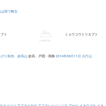
高山は雨で断念
カブト
ミョウコウトリカブト
ちょっぴり秋色 妙高山
妙高・戸隠・雨飾
2014年08月11日 火打山
タカツツジ
アズマイチゲ
アズマレイジンソウ
アセビ
イオウゴケ
イカ