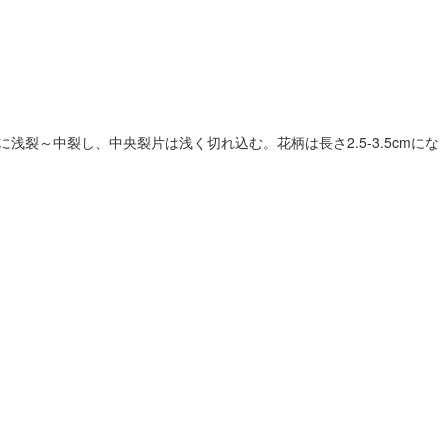
裂～中裂し、中央裂片は浅く切れ込む。花柄は長さ2.5-3.5cmにな