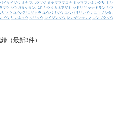
バイケイソウ
ミヤマホツツジ
ミヤマママコナ
ミヤママンネングサ
ミヤ
ラマツ
ヤツガタケタンポポ
ヤツタカネアザミ
ヤドリギ
ヤナギラン
ヤ
ルリソウ
ユウバリコザクラ
ユウバリソウ
ユウバリリンドウ
ユキノシタ
ンドウ
リンネソウ
ルリソウ
レイジンソウ
レンゲショウマ
レンプクソ
録（最新3件）