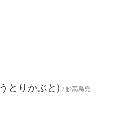
うとりかぶと)
/ 妙高鳥兜