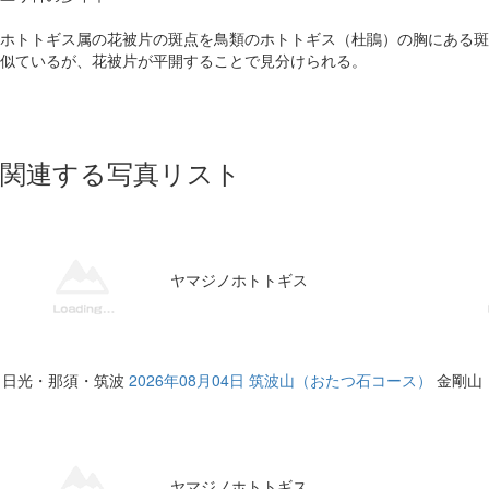
ホトトギス属の花被片の斑点を鳥類のホトトギス（杜鵑）の胸にある斑
似ているが、花被片が平開することで見分けられる。
関連する写真リスト
ヤマジノホトトギス
日光・那須・筑波
2026年08月04日 筑波山（おたつ石コース）
金剛山
ヤマジノホトトギス