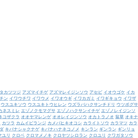
タカツツジ
アズマイチゲ
アズマレイジンソウ
アセビ
イオウゴケ
イカ
チン
イワウチワ
イワウメ
イワオウギ
イワカガミ
イワギキョウ
イワザ
ウスユキソウ
ウスユキトウヒレン
ウズラバハクサンチドリ
ウツボグサ
カネスミレ
エゾノクモマグサ
エゾノハクサンイチゲ
エゾノレイジンソ
ネコザクラ
オオヤマレンゲ
オオレイジンソウ
オカトラノオ
翁草
オキナ
ウ
カツラ
カムイビランジ
カメバヒキオコシ
カライトソウ
カラマツ
カラ
ダ
キバナシャクナゲ
キバナハナネコノメ
キンラン
ギンラン
ギンリョ
マユリ
クロベ
クロマメノキ
クロヤツシロラン
クロユリ
クワガタソウ