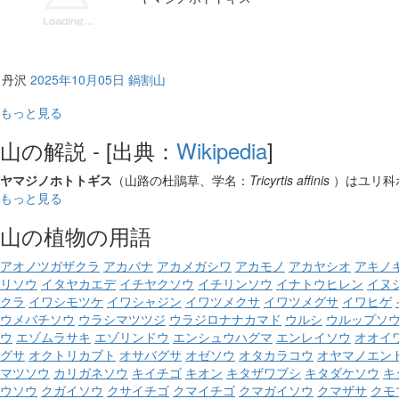
丹沢
2025年10月05日 鍋割山
もっと見る
山の解説 - [出典：
Wikipedia
]
ヤマジノホトトギス
（山路の杜鵑草、学名：
Tricyrtis affinis
）はユリ科
もっと見る
山の植物の用語
アオノツガザクラ
アカバナ
アカメガシワ
アカモノ
アカヤシオ
アキノ
リソウ
イタヤカエデ
イチヤクソウ
イチリンソウ
イナトウヒレン
イヌ
クラ
イワシモツケ
イワシャジン
イワツメクサ
イワツメグサ
イワヒゲ
ウメバチソウ
ウラシマツツジ
ウラジロナナカマド
ウルシ
ウルップソ
ウ
エゾムラサキ
エゾリンドウ
エンシュウハグマ
エンレイソウ
オオイ
グサ
オクトリカブト
オサバグサ
オゼソウ
オタカラコウ
オヤマノエン
マツソウ
カリガネソウ
キイチゴ
キオン
キタザワブシ
キタダケソウ
キ
ウソウ
クガイソウ
クサイチゴ
クマイチゴ
クマガイソウ
クマザサ
クモ