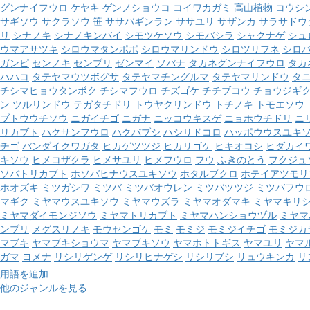
グンナイフウロ
ケヤキ
ゲンノショウコ
コイワカガミ
高山植物
コウシ
サギソウ
サクラソウ
笹
ササバギンラン
ササユリ
サザンカ
サラサドウ
リ
シナノキ
シナノキンバイ
シモツケソウ
シモバシラ
シャクナゲ
シュ
ウマアサツキ
シロウマタンポポ
シロウマリンドウ
シロツリフネ
シロ
ガンピ
センノキ
センブリ
ゼンマイ
ソバナ
タカネグンナイフウロ
タカ
ハハコ
タテヤマウツボグサ
タテヤマチングルマ
タテヤマリンドウ
タ
チシマヒョウタンボク
チシマフウロ
チズゴケ
チチブコウ
チョウジギ
ン
ツルリンドウ
テガタチドリ
トウヤクリンドウ
トチノキ
トモエソウ
ブトウウチソウ
ニガイチゴ
ニガナ
ニッコウキスゲ
ニョホウチドリ
ニ
リカブト
ハクサンフウロ
ハクバブシ
ハシリドコロ
ハッポウウスユキ
チゴ
バンダイクワガタ
ヒカゲツツジ
ヒカリゴケ
ヒキオコシ
ヒダカイ
キソウ
ヒメコザクラ
ヒメサユリ
ヒメフウロ
フウ
ふきのとう
フクジュ
ソバトリカブト
ホソバヒナウスユキソウ
ホタルブクロ
ホテイアツモリ
ホオズキ
ミツガシワ
ミツバ
ミツバオウレン
ミツバツツジ
ミツバフウ
マギク
ミヤマウスユキソウ
ミヤマウズラ
ミヤマオダマキ
ミヤマキリ
ミヤマダイモンジソウ
ミヤマトリカブト
ミヤマハンショウヅル
ミヤマ
ンブリ
メグスリノキ
モウセンゴケ
モミ
モミジ
モミジイチゴ
モミジカ
マブキ
ヤマブキショウマ
ヤマブキソウ
ヤマホトトギス
ヤマユリ
ヤマ
ガマ
ヨメナ
リシリゲンゲ
リシリヒナゲシ
リシリブシ
リュウキンカ
リ
用語を追加
他のジャンルを見る