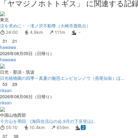
「ヤマジノホトトギス」 に関連する記録
東北
涼を求めに・・滝ノ沢不動尊（大崎市鹿島台）
24:00
4.9km
111m
-
31
21
hawawa
2026年08月05日（日帰り）
hawawa
日光・那須・筑波
日光植物園の四季～真夏の魅惑エンビセンノウ（燕尾仙翁）ほ...
53
29
nksan
2026年08月06日（日帰り）
nksan
中国山地西部
十方山を周回。(海田住活山の会,9月の下見登山)。
05:10
10.4km
659m
2
37
38