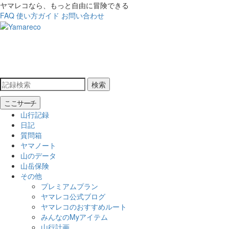
ヤマレコなら、もっと自由に冒険できる
FAQ
使い方ガイド
お問い合わせ
検索
ここサーチ
山行記録
日記
質問箱
ヤマノート
山のデータ
山岳保険
その他
プレミアムプラン
ヤマレコ公式ブログ
ヤマレコのおすすめルート
みんなのMyアイテム
山行計画