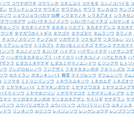
ンソウ
コウヤボウキ
コウリンカ
コオニユリ
コケモモ
コシノコバイモ
ダン
サラシナショウマ
サワギク
サワグルミ
サワラ
サンカヨウ
サンプ
ロソウ
ショウジョウバカマ
白樺
シラタマノキ
シラネアオイ
シラネセ
バナウツボグサ
シロバナネコノメソウ
シロバナヘビイチゴ
シロヤシオ
ネセンブリ
タカネツメクサ
タカネトリカブト
タカネナデシコ
タカネナ
ニウツギ
タマガワホトトギス
タマゴケ
タマゴタケ
タムラソウ
タラノキ
ク
チョウノスケソウ
チングルマ
ツガザクラ
ツクモグサ
ツタウルシ
ツバ
トリアシショウマ
トリカブト
ナガバモミジイチゴ
ナデシコ
ナナカマド
リンソウ
ネコノメソウ
ネジバナ
ハイマツ
ハクサンイチゲ
ハクサンコザ
ソウ
ハッポウタカネセンブリ
ハナイカリ
ハナネコノメ
ハマヒサカキ
ハ
ワザクラ
ヒダカミネヤナギ
ヒダカミヤマノエンドウ
ヒツジグサ
ヒトツ
ソウ
フシグロセンノウ
フジアザミ
フタマタタンポポ
フタリシズカ
フ
ソウ
ホテイラン
ボタンキンバイ
舞茸
マイヅルソウ
マツムシソウ
マム
ロ
ミツマタ
ミドリニリンソウ
ミネウスユキソウ
ミネカエデ
ミネズオウ
シマ
ミヤマキンバイ
ミヤマキンポウゲ
ミヤマクワガタ
ミヤマコゴメグ
バイケイソウ
ミヤマホツツジ
ミヤマママコナ
ミヤママンネングサ
ミヤ
ラマツ
ヤツガタケタンポポ
ヤツタカネアザミ
ヤドリギ
ヤナギラン
ヤ
ルリソウ
ユウバリコザクラ
ユウバリソウ
ユウバリリンドウ
ユキノシタ
ンドウ
リンネソウ
ルリソウ
レイジンソウ
レンゲショウマ
レンプクソ