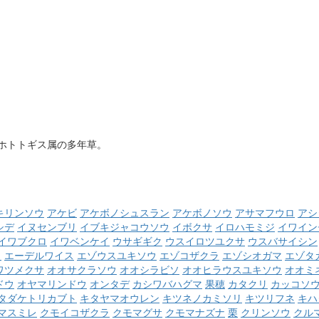
ホトトギス属の多年草。
キリンソウ
アケビ
アケボノシュスラン
アケボノソウ
アサマフウロ
アシ
シデ
イヌセンブリ
イブキジャコウソウ
イボクサ
イロハモミジ
イワイン
イワブクロ
イワベンケイ
ウサギギク
ウスイロツユクサ
ウスバサイシン
ウ
エーデルワイス
エゾウスユキソウ
エゾコザクラ
エゾシオガマ
エゾタ
ワツメクサ
オオサクラソウ
オオシラビソ
オオヒラウスユキソウ
オオミ
ドウ
オヤマリンドウ
オンタデ
カシワバハグマ
果穂
カタクリ
カッコソ
タダケトリカブト
キタヤマオウレン
キツネノカミソリ
キツリフネ
キハ
マスミレ
クモイコザクラ
クモマグサ
クモマナズナ
栗
クリンソウ
クル