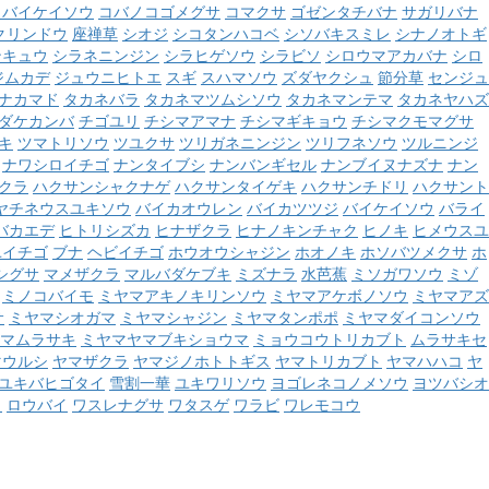
コバイケイソウ
コバノコゴメグサ
コマクサ
ゴゼンタチバナ
サガリバナ
クリンドウ
座禅草
シオジ
シコタンハコベ
シソバキスミレ
シナノオトギ
ンキュウ
シラネニンジン
シラヒゲソウ
シラビソ
シロウマアカバナ
シロ
ジムカデ
ジュウニヒトエ
スギ
スハマソウ
ズダヤクシュ
節分草
センジュ
ナカマド
タカネバラ
タカネマツムシソウ
タカネマンテマ
タカネヤハズ
ダケカンバ
チゴユリ
チシマアマナ
チシマギキョウ
チシマクモマグサ
キ
ツマトリソウ
ツユクサ
ツリガネニンジン
ツリフネソウ
ツルニンジ
ナワシロイチゴ
ナンタイブシ
ナンバンギセル
ナンブイヌナズナ
ナン
クラ
ハクサンシャクナゲ
ハクサンタイゲキ
ハクサンチドリ
ハクサント
ヤチネウスユキソウ
バイカオウレン
バイカツツジ
バイケイソウ
バライ
バカエデ
ヒトリシズカ
ヒナザクラ
ヒナノキンチャク
ヒノキ
ヒメウスユ
ユイチゴ
ブナ
ヘビイチゴ
ホウオウシャジン
ホオノキ
ホソバツメクサ
ホ
シグサ
マメザクラ
マルバダケブキ
ミズナラ
水芭蕉
ミソガワソウ
ミゾ
ミノコバイモ
ミヤマアキノキリンソウ
ミヤマアケボノソウ
ミヤマアズ
サ
ミヤマシオガマ
ミヤマシャジン
ミヤマタンポポ
ミヤマダイコンソウ
マムラサキ
ミヤマヤマブキショウマ
ミョウコウトリカブト
ムラサキセ
マウルシ
ヤマザクラ
ヤマジノホトトギス
ヤマトリカブト
ヤマハハコ
ヤ
ユキバヒゴタイ
雪割一華
ユキワリソウ
ヨゴレネコノメソウ
ヨツバシオ
ウ
ロウバイ
ワスレナグサ
ワタスゲ
ワラビ
ワレモコウ