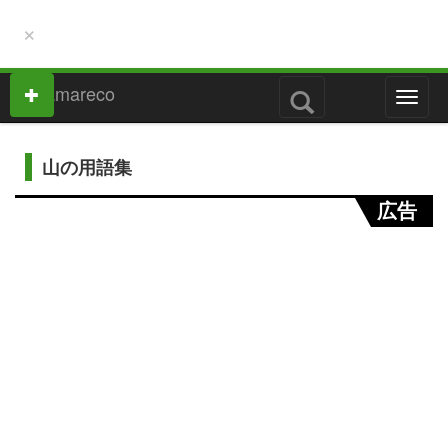
×
M
e
n
u
山の用語集
広告