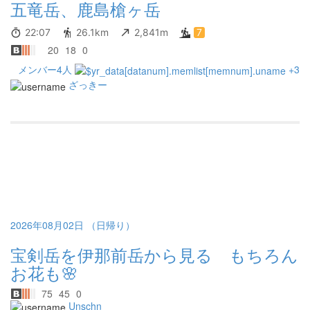
五竜岳、鹿島槍ヶ岳
22:07
26.1km
2,841m
7
20
18
0
メンバー4人
+3
ざっきー
2026年08月02日 （日帰り）
宝剣岳を伊那前岳から見る もちろん
お花も🌸
75
45
0
Unschn