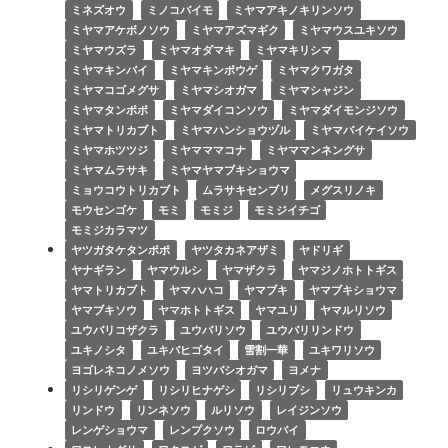
ミネズオウ
ミノコバイモ
ミヤマアキノキリンソウ
ミヤマアケボノソウ
ミヤマアズマギク
ミヤマウスユキソウ
ミヤマウズラ
ミヤマオダマキ
ミヤマキリシマ
ミヤマキンバイ
ミヤマキンポウゲ
ミヤマクワガタ
ミヤマコゴメグサ
ミヤマシオガマ
ミヤマシャジン
ミヤマタンポポ
ミヤマダイコンソウ
ミヤマダイモンジソウ
ミヤマトリカブト
ミヤマハンショウヅル
ミヤマバイケイソウ
ミヤマホツツジ
ミヤマママコナ
ミヤママンネングサ
ミヤマムラサキ
ミヤマヤマブキショウマ
ミョウコウトリカブト
ムラサキセンブリ
メグスリノキ
モウセンゴケ
モミ
モミジ
モミジイチゴ
モミジカラマツ
ヤツガタケタンポポ
ヤツタカネアザミ
ヤドリギ
ヤナギラン
ヤマウルシ
ヤマザクラ
ヤマジノホトトギス
ヤマトリカブト
ヤマハハコ
ヤマブキ
ヤマブキショウマ
ヤマブキソウ
ヤマホトトギス
ヤマユリ
ヤマルリソウ
ユウバリコザクラ
ユウバリソウ
ユウバリリンドウ
ユキノシタ
ユキバヒゴタイ
雪割一華
ユキワリソウ
ヨゴレネコノメソウ
ヨツバシオガマ
ヨメナ
リシリゲンゲ
リシリヒナゲシ
リシリブシ
リュウキンカ
リンドウ
リンネソウ
ルリソウ
レイジンソウ
レンゲショウマ
レンプクソウ
ロウバイ