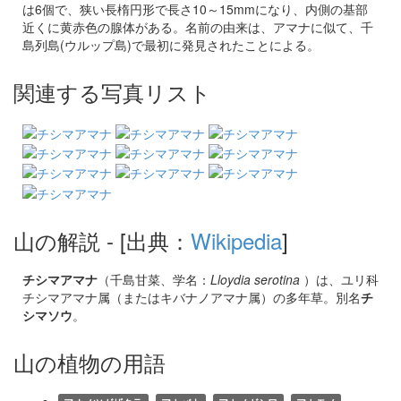
は6個で、狭い長楕円形で長さ10～15mmになり、内側の基部
近くに黄赤色の腺体がある。名前の由来は、アマナに似て、千
島列島(ウルップ島)で最初に発見されたことによる。
関連する写真リスト
山の解説
- [出典：
Wikipedia
]
チシマアマナ
（千島甘菜、学名：
Lloydia serotina
）は、ユリ科
チシマアマナ属（またはキバナノアマナ属）の多年草。別名
チ
シマソウ
。
山の植物の用語