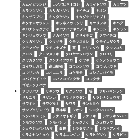
カムイビランジ
カメバヒキオコシ
カライトソウ
カラマツ
カラマツソウ
カリガネソウ
キイチゴ
キオン
キタザワブシ
キタダケソウ
キタダケトリカブト
キタヤマオウレン
キツネノカミソリ
キツリフネ
キハダ
キバナシャクナゲ
キバナハナネコノメ
キンラン
ギンラン
ギンリョウソウ
クガイソウ
クサイチゴ
クマイチゴ
クマガイソウ
クマザサ
クモマスミレ
クモイコザクラ
クモマグサ
クモマナズナ
栗
クリンソウ
クルマユリ
クロベ
クロマメノキ
クロヤツシロラン
クロユリ
クワガタソウ
グンナイフウロ
ケヤキ
ゲンノショウコ
コイワカガミ
高山植物
コウシンソウ
コウヤボウキ
コウリンカ
コオニユリ
コケモモ
コシノコバイモ
コバイケイソウ
コバノコゴメグサ
コマクサ
ゴゼンタチバナ
サガリバナ
サギソウ
サクラソウ
笹
ササバギンラン
ササユリ
サザンカ
サラサドウダン
サラシナショウマ
サワギク
サワグルミ
サワラ
サンカヨウ
サンプクリンドウ
座禅草
シオジ
シコタンハコベ
シソバキスミレ
シナノオトギリ
シナノキ
シナノキンバイ
シモツケソウ
シモバシラ
シャクナゲ
シュロソウ
ショウジョウバカマ
白樺
シラタマノキ
シラネアオイ
シラネセンキュウ
シラネニンジン
シラヒゲソウ
シラビソ