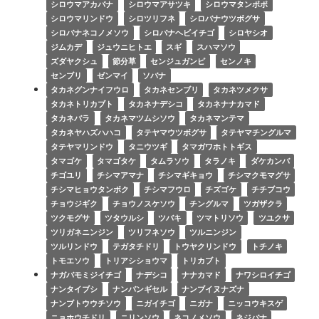
シロウマアカバナ
シロウマアサツキ
シロウマタンポポ
シロウマリンドウ
シロツリフネ
シロバナウツボグサ
シロバナネコノメソウ
シロバナヘビイチゴ
シロヤシオ
ジムカデ
ジュウニヒトエ
スギ
スハマソウ
ズダヤクシュ
節分草
センジュガンピ
センノキ
センブリ
ゼンマイ
ソバナ
タカネグンナイフウロ
タカネセンブリ
タカネツメクサ
タカネトリカブト
タカネナデシコ
タカネナナカマド
タカネバラ
タカネマツムシソウ
タカネマンテマ
タカネヤハズハハコ
タテヤマウツボグサ
タテヤマチングルマ
タテヤマリンドウ
タニウツギ
タマガワホトトギス
タマゴケ
タマゴタケ
タムラソウ
タラノキ
ダケカンバ
チゴユリ
チシマアマナ
チシマギキョウ
チシマクモマグサ
チシマヒョウタンボク
チシマフウロ
チズゴケ
チチブコウ
チョウジギク
チョウノスケソウ
チングルマ
ツガザクラ
ツクモグサ
ツタウルシ
ツバキ
ツマトリソウ
ツユクサ
ツリガネニンジン
ツリフネソウ
ツルニンジン
ツルリンドウ
テガタチドリ
トウヤクリンドウ
トチノキ
トモエソウ
トリアシショウマ
トリカブト
ナガバモミジイチゴ
ナデシコ
ナナカマド
ナワシロイチゴ
ナンタイブシ
ナンバンギセル
ナンブイヌナズナ
ナンブトウウチソウ
ニガイチゴ
ニガナ
ニッコウキスゲ
ニョホウチドリ
ニリンソウ
ネコノメソウ
ネジバナ