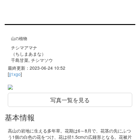
山の植物
チシマアマナ
（ちしまあまな）
千島甘菜, チシマソウ
最終更新：2023-06-24 10:52
[
jj1xgo
]
写真一覧を見る
基本情報
高山の岩地に生える多年草。花期は6～8月で、花茎の先にふつ
う1個の白色の花をつけ、花は径1.5cmの広鐘形となる。花被片