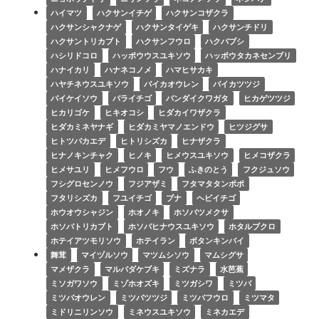
ハイマツ
ハクサンイチゲ
ハクサンコザクラ
ハクサンシャクナゲ
ハクサンタイゲキ
ハクサンチドリ
ハクサントリカブト
ハクサンフウロ
ハクバブシ
ハシリドコロ
ハッポウウスユキソウ
ハッポウタカネセンブリ
ハナイカリ
ハナネコノメ
ハマヒサカキ
ハヤチネウスユキソウ
バイカオウレン
バイカツツジ
バイケイソウ
バライチゴ
バンダイクワガタ
ヒカゲツツジ
ヒカリゴケ
ヒキオコシ
ヒダカイワザクラ
ヒダカミネヤナギ
ヒダカミヤマノエンドウ
ヒツジグサ
ヒトツバカエデ
ヒトリシズカ
ヒナザクラ
ヒナノキンチャク
ヒノキ
ヒメウスユキソウ
ヒメコザクラ
ヒメサユリ
ヒメフウロ
フウ
ふきのとう
フクジュソウ
フシグロセンノウ
フジアザミ
フタマタタンポポ
フタリシズカ
フユイチゴ
ブナ
ヘビイチゴ
ホウオウシャジン
ホオノキ
ホソバツメクサ
ホソバトリカブト
ホソバヒナウスユキソウ
ホタルブクロ
ホテイアツモリソウ
ホテイラン
ボタンキンバイ
舞茸
マイヅルソウ
マツムシソウ
マムシグサ
マメザクラ
マルバダケブキ
ミズナラ
水芭蕉
ミソガワソウ
ミゾホオズキ
ミツガシワ
ミツバ
ミツバオウレン
ミツバツツジ
ミツバフウロ
ミツマタ
ミドリニリンソウ
ミネウスユキソウ
ミネカエデ