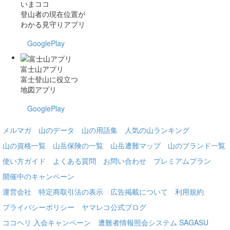
いまココ
登山者の現在位置が
わかる見守りアプリ
GooglePlay
富士山アプリ
富士登山に役立つ
地図アプリ
GooglePlay
メルマガ
山のデータ
山の用語集
人気の山ランキング
山の資格一覧
山岳保険の一覧
山岳遭難マップ
山のブランド一覧
使い方ガイド
よくある質問
お問い合わせ
プレミアムプラン
開催中のキャンペーン
運営会社
特定商取引法の表示
広告掲載について
利用規約
プライバシーポリシー
ヤマレコ公式ブログ
ココヘリ 入会キャンペーン
遭難者情報照会システム SAGASU