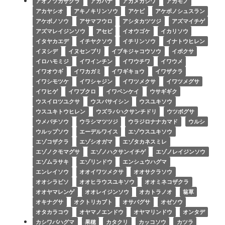
アオノツガザクラ
アカバナ
アカメガシワ
アカモノ
アカヤシオ
アキノキリンソウ
アケビ
アケボノシュスラン
アケボノソウ
アサマフウロ
アシタカツツジ
アズマイチゲ
アズマレイジンソウ
アセビ
イオウゴケ
イカリソウ
イタヤカエデ
イチヤクソウ
イチリンソウ
イナトウヒレン
イヌシデ
イヌセンブリ
イブキジャコウソウ
イボクサ
イロハモミジ
イワインチン
イワウチワ
イワウメ
イワオウギ
イワカガミ
イワギキョウ
イワザクラ
イワシモツケ
イワシャジン
イワツメクサ
イワツメグサ
イワヒゲ
イワブクロ
イワベンケイ
ウサギギク
ウスイロツユクサ
ウスバサイシン
ウスユキソウ
ウスユキトウヒレン
ウズラバハクサンチドリ
ウツボグサ
ウメバチソウ
ウラシマツツジ
ウラジロナナカマド
ウルシ
ウルップソウ
エーデルワイス
エゾウスユキソウ
エゾコザクラ
エゾシオガマ
エゾタカネスミレ
エゾノクモマグサ
エゾノハクサンイチゲ
エゾノレイジンソウ
エゾムラサキ
エゾリンドウ
エンシュウハグマ
エンレイソウ
オオイワツメクサ
オオサクラソウ
オオシラビソ
オオヒラウスユキソウ
オオミネコザクラ
オオヤマレンゲ
オオレイジンソウ
オカトラノオ
翁草
オキナグサ
オクトリカブト
オサバグサ
オゼソウ
オタカラコウ
オヤマノエンドウ
オヤマリンドウ
オンタデ
カシワバハグマ
果穂
カタクリ
カッコソウ
カツラ